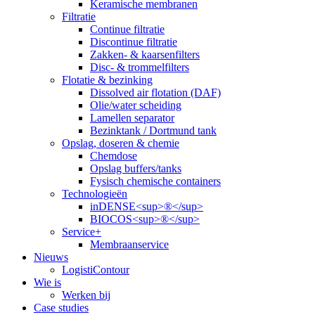
Keramische membranen
Filtratie
Continue filtratie
Discontinue filtratie
Zakken- & kaarsenfilters
Disc- & trommelfilters
Flotatie & bezinking
Dissolved air flotation (DAF)
Olie/water scheiding
Lamellen separator
Bezinktank / Dortmund tank
Opslag, doseren & chemie
Chemdose
Opslag buffers/tanks
Fysisch chemische containers
Technologieën
inDENSE<sup>®</sup>
BIOCOS<sup>®</sup>
Service+
Membraanservice
Nieuws
LogistiContour
Wie is
Werken bij
Case studies