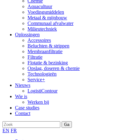
Chemie
Aquacultuur
Voedingsmiddelen
Metaal & mijnbouw
Communaal afvalwater
Milieutechniek
Oplossingen
Accessoires
Beluchten & strippen
Membraanfiltratie
Filtratie
Flotatie & bezinking
Opslag, doseren & chemie
Technologieën
Service+
Nieuws
LogistiContour
Wie is
Werken bij
Case studies
Contact
EN
FR