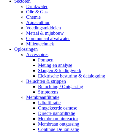
Sectoren
Drinkwater
Olie & Gas
Chemie
Aquacultuur
Voedingsmiddelen
Metaal & mijnbouw
Communaal afvalwater
Milieutechniek
Oplossingen
Accessoires
Pompen
Meting en analyse
Slangen & leidingwerk
Elektrische besturing & datalogging
Beluchten & strippen
Beluchting / Ontgassing
Striptorens
Membraanfiltratie
Ultrafiltratie
Omgekeerde osmose
Directe nanofiltratie
Membraan bioreactor
Membraan ontgassing
Continue De-ionisatie